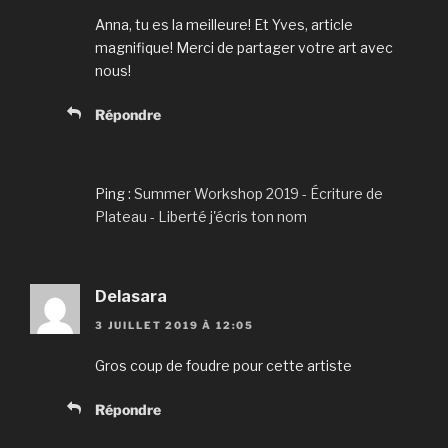
ê
t
Anna, tu es la meilleure! Et Yves, article
r
e
magnifique! Merci de partager votre art avec
)
nous!
Répondre
Ping :
Summer Workshop 2019 - Écriture de
Plateau - Liberté j'écris ton nom
Delasara
3 JUILLET 2019 À 12:05
Gros coup de foudre pour cette artiste
Répondre