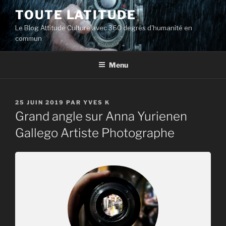
Aller
TOUTE LATITUDE
au
Le Blog Attitude Culture avec 360 degrés d'humanité en
contenu
commun
principal
Menu
PUBLIÉ
25 JUIN 2019
PAR
YVES K
LE
Grand angle sur Anna Yurienen
Gallego Artiste Photographe