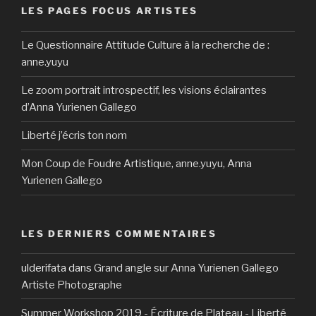
o
v
l
l
s
e
e
l
u
e
LES PAGES FOCUS ARTISTES
l
l
u
)
f
l
v
l
e
e
n
e
e
e
l
f
f
e
n
f
l
e
e
e
n
ê
e
Le Questionnaire Attitude Culture à la recherche de :
l
f
n
n
o
t
n
e
e
ê
ê
u
r
ê
anne.yuyu
f
n
t
t
v
e
t
e
ê
r
r
e
)
r
n
t
e
e
l
e
Le zoom portrait introspectif, les visions éclairantes
ê
r
)
)
l
)
t
e
e
d’Anna Yurienen Gallego
r
)
f
e
e
)
n
Liberté j’écris ton nom
ê
t
r
Mon Coup de Foudre Artistique, anne.yuyu, Anna
e
)
Yurienen Gallego
LES DERNIERS COMMENTAIRES
ulderifata
dans
Grand angle sur Anna Yurienen Gallego
Artiste Photographe
Summer Workshop 2019 - Écriture de Plateau - Liberté