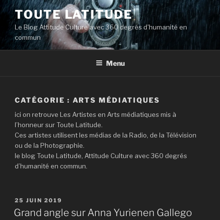
Aller
TOUTE LATITUDE
au
Le Blog Attitude Culture avec 360 degrés d'humanité en
contenu
commun
principal
Menu
CATÉGORIE :
ARTS MÉDIATIQUES
ici on retrouve Les Artistes en Arts médiatiques mis à
l’honneur sur Toute Latitude.
Ces artistes utilisent les médias de la Radio, de la Télévision
ou de la Photographie.
le blog Toute Latitude, Attitude Culture avec 360 degrés
d’humanité en commun.
PUBLIÉ
25 JUIN 2019
LE
Grand angle sur Anna Yurienen Gallego